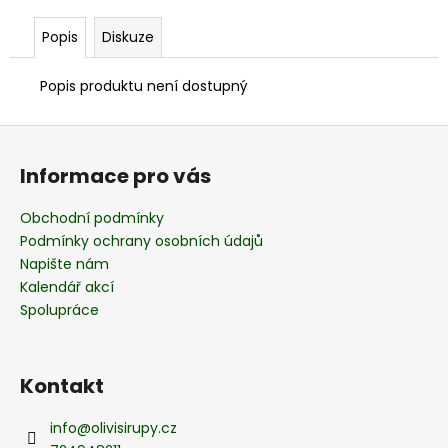
č
u
Popis
Diskuze
j
e
Popis produktu není dostupný
m
e
Z
á
GREPOVÝ
Informace pro vás
p
SIRUP
a
60
Obchodní podmínky
Kč
t
Podmínky ochrany osobních údajů
í
Napište nám
Kalendář akcí
Spolupráce
Kontakt
info
@
olivisirupy.cz