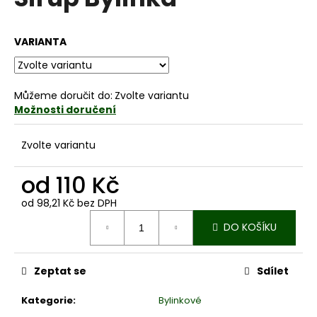
je
a
0,0
z
j
VARIANTA
5
í
hvězdiček.
t
?
Můžeme doručit do:
Zvolte variantu
Možnosti doručení
Zvolte variantu
HLEDAT
od
110 Kč
od
98,21 Kč
bez DPH
Měrná
D
DO KOŠÍKU
cena:
o
p
o
Zeptat se
Sdílet
r
Kategorie
:
Bylinkové
u