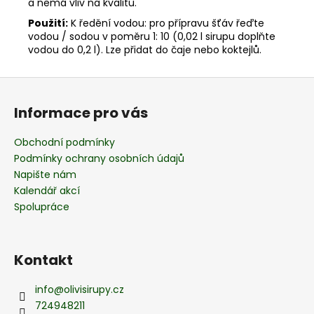
a nemá vliv na kvalitu.
Použití:
K ředění vodou: pro přípravu šťáv řeďte
vodou / sodou v poměru 1: 10 (0,02 l sirupu doplňte
vodou do 0,2 l). Lze přidat do čaje nebo koktejlů.
Z
á
Informace pro vás
p
a
Obchodní podmínky
t
Podmínky ochrany osobních údajů
í
Napište nám
Kalendář akcí
Spolupráce
Kontakt
info
@
olivisirupy.cz
724948211