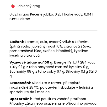
Jablečný grog
0,02 l sirupu Pečené jablko, 0,25 l horké vody, 0,04 l
rumu, citron
Složení:
karamel, cukr
, ovocný výluh s kořením
(pitná voda,
jablečný mošt 10%, citronová šťáva,
pomerančová kůra, skořice, hřebíček), kyselina:
kyselina citronová.
Výživové údaje na 100 g:
Energie 1191 kJ / 284 kcal,
Tuky 0.1 g z toho nasycené mastné kyseliny 0 g,
Sacharidy 68 g z toho cukry 67 g, Bílkoviny 0.1 g Sůl 0
g.
Skladování:
Skladujte v temnu při teplotě
maximálně 25 °C, po otevření skladujte v lednici a
spotřebujte do 1 měsíce.
Upozornění:
Před použitím vhodné protřepat.
Případný zákal nebo usazenina je přírodního původu