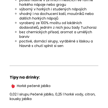
horkého nápoje nebo grogu
výborný v horkých i studených nápojích
vhodný i na dochucení kaší, moučníků nebo
dalších horkých nápojů
vyrobený ze 100% moštu od lokálních
dodavatelů, jedním z nich jsou Sady Tuchoraz
bez chemických přísad, aromat a umělých
barviv
poctivé, domácí sirupy, vyráběné s láskou a
hlavně s chutí splnit si sen
Tipy na drinky:
Horké pečené jablko
0,02 l sirupu Pečené jablko, 0,25 l horké vody, citron,
kousky jablka