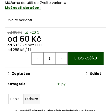
č
Můžeme doručit do:
Zvolte variantu
u
Možnosti doručení
j
e
Zvolte variantu
m
e
od 60 Kč
až –20 %
od
60 Kč
GREPOVÝ
od
53,57 Kč
bez DPH
SIRUP
Měrná
od 288 Kč / 1 l
60
cena:
Kč
DO KOŠÍKU
Zeptat se
Sdílet
Kategorie
:
Sirupy
Popis
Diskuze
potěší hlavně v zimních měsících ve formě