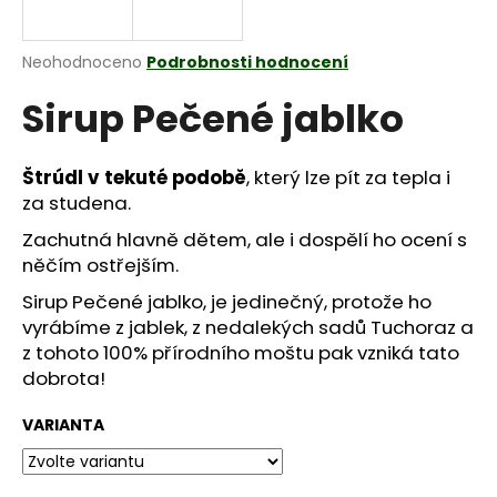
a
j
Průměrné
Neohodnoceno
Podrobnosti hodnocení
í
hodnocení
Sirup Pečené jablko
produktu
t
je
?
0,0
z
Štrúdl v tekuté podobě
, který lze pít za tepla i
5
za studena.
hvězdiček.
Zachutná hlavně dětem, ale i dospělí ho ocení s
HLEDAT
něčím ostřejším.
Sirup Pečené jablko, je jedinečný, protože ho
vyrábíme z jablek, z nedalekých sadů Tuchoraz a
D
z tohoto 100% přírodního moštu pak vzniká tato
o
dobrota!
p
o
VARIANTA
r
u