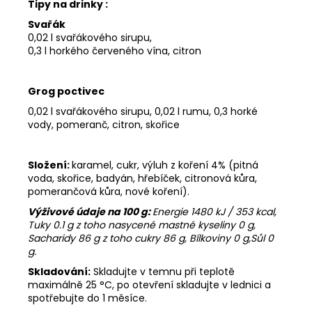
Tipy na drinky :
Svařák
0,02 l svařákového sirupu,
0,3 l horkého červeného vína, citron
Grog poctivec
0,02 l svařákového sirupu, 0,02 l rumu, 0,3 horké
vody, pomeranč, citron, skořice
Složení:
karamel, cukr,
výluh z koření 4% (
pitná
voda, skořice, badyán, hřebíček, citronová kůra,
pomerančová kůra, nové koření).
Výživové údaje na 100 g:
Energie 1480 kJ / 353 kcal,
Tuky 0.1 g z toho nasycené mastné kyseliny 0 g,
Sacharidy 86 g z toho cukry 86 g, Bílkoviny 0 g,Sůl 0
g.
Skladování:
Skladujte v temnu při teplotě
maximálně 25 °C, po otevření skladujte v lednici a
spotřebujte do 1 měsíce.