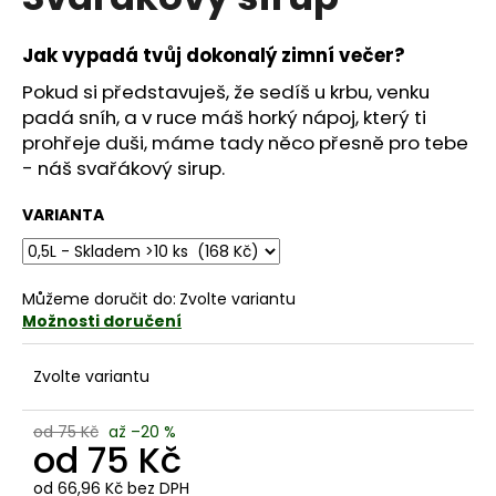
je
a
0,0
z
j
Jak vypadá tvůj dokonalý zimní večer?
5
í
hvězdiček.
Pokud si představuješ, že sedíš u krbu, venku
t
padá sníh, a v ruce máš horký nápoj, který ti
?
prohřeje duši, máme tady něco přesně pro tebe
- náš svařákový sirup.
VARIANTA
HLEDAT
Můžeme doručit do:
Zvolte variantu
Možnosti doručení
D
o
Zvolte variantu
p
o
od 75 Kč
až –20 %
od
75 Kč
r
u
od
66,96 Kč
bez DPH