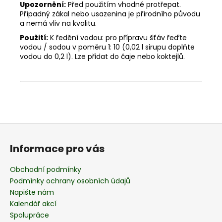
Upozornění:
Před použitím vhodné protřepat.
Případný zákal nebo usazenina je přírodního původu
a nemá vliv na kvalitu.
Použití:
K ředění vodou: pro přípravu šťáv řeďte
vodou / sodou v poměru 1: 10 (0,02 l sirupu doplňte
vodou do 0,2 l). Lze přidat do čaje nebo koktejlů.
Z
á
Informace pro vás
p
a
Obchodní podmínky
t
Podmínky ochrany osobních údajů
í
Napište nám
Kalendář akcí
Spolupráce