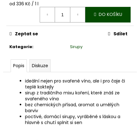
č
Měrná
od 336 Kč / 1 l
u
cena:
j
DO KOŠÍKU
e
m
Zeptat se
Sdílet
e
Kategorie
:
Sirupy
JAHODOVÝ
SIRUP
S
Popis
Diskuze
MÁTOU
60
ideální nejen pro svařené víno, ale i pro čaje či
Kč
teplé koktejly
sirup z tradičního mixu koření, které znáš ze
svařeného vína
bez chemických přísad, aromat a umělých
barviv
poctivé, domácí sirupy, vyráběné s láskou a
hlavně s chutí splnit si sen